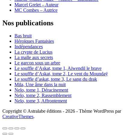
Marcel Grelet – Auteur
MC Combes – Autrice
Nos publications
Bas bruit
Héroïques Fantaisies
Indépendances
La crypte de Lucius
La malle aux secrets
Le garçon sous un arbre
Le souffle d’Askat, tome 1, Aïwendil le brave
Le souffle d’Askat, tome 2, Le vent du Moundaÿ
Le souffle d’askat, tome 3, Le sang du drak
Mila, Une âme dans la nuit
Nelo, tome 1, Déracinement
Nelo, tome 2, Rassemblement
Nelo, tome 3, Affrontement
Copyright © Astralabe éditions - 2026 - Thème WordPress par
CreativeThemes
.