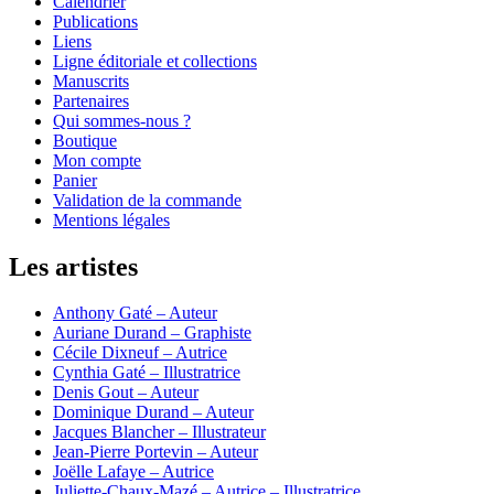
Calendrier
Publications
Liens
Ligne éditoriale et collections
Manuscrits
Partenaires
Qui sommes-nous ?
Boutique
Mon compte
Panier
Validation de la commande
Mentions légales
Les artistes
Anthony Gaté – Auteur
Auriane Durand – Graphiste
Cécile Dixneuf – Autrice
Cynthia Gaté – Illustratrice
Denis Gout – Auteur
Dominique Durand – Auteur
Jacques Blancher – Illustrateur
Jean-Pierre Portevin – Auteur
Joëlle Lafaye – Autrice
Juliette-Chaux-Mazé – Autrice – Illustratrice