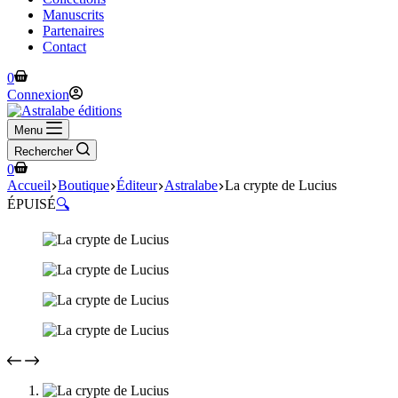
Manuscrits
Partenaires
Contact
Panier
0
d’achat
Connexion
Menu
Rechercher
Panier
0
d’achat
Accueil
Boutique
Éditeur
Astralabe
La crypte de Lucius
ÉPUISÉ
🔍