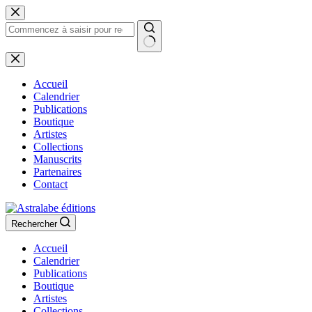
Passer
au
contenu
Aucun
résultat
Accueil
Calendrier
Publications
Boutique
Artistes
Collections
Manuscrits
Partenaires
Contact
Rechercher
Accueil
Calendrier
Publications
Boutique
Artistes
Collections